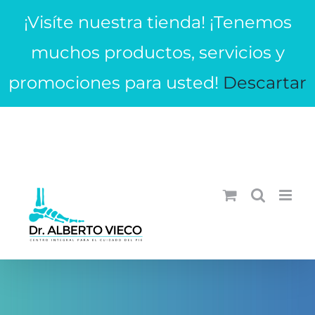
Saltar
¡Visíte nuestra tienda! ¡Tenemos
al
contenido
muchos productos, servicios y
promociones para usted!
Descartar
¡Llámanos! (605)3334943 - +573052256245
|
info@dralbertovieco.com
WhatsApp
Facebook
Instagram
YouTube
Correo
electrónico