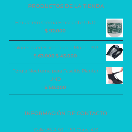
PRODUCTOS DE LA TIENDA
Emulcrem Crema Emoliente UND
$
92.000
Taloneras en Silicona para Mujer PAR
El
El
$
63.000
$
43.000
precio
precio
Férula Nocturna para Fascitis Plantar
original
actual
UND
era:
es:
$
50.000
$ 63.000.
$ 43.000.
INFORMACIÓN DE CONTACTO
Calle 85 # 50 – 159 Cons. 413