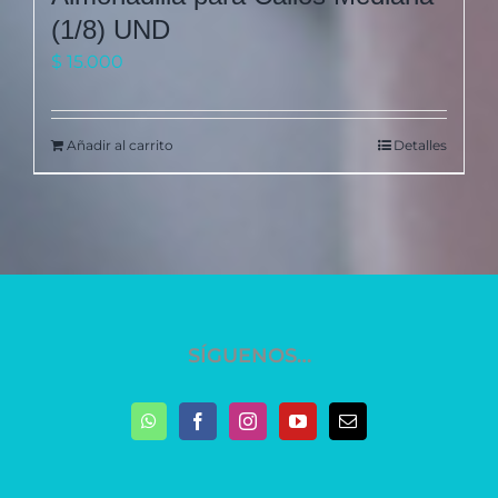
(1/8) UND
$
15.000
Añadir al carrito
Detalles
SÍGUENOS…