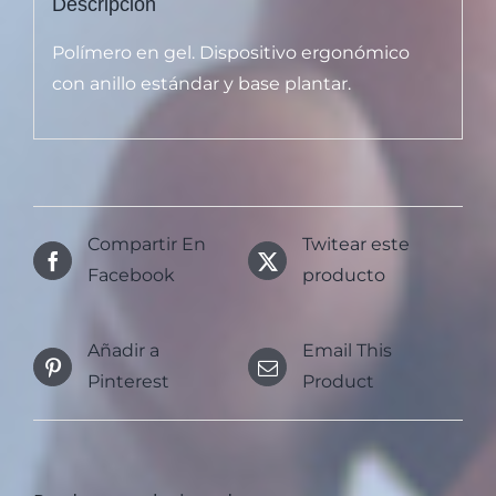
Descripción
Polímero en gel. Dispositivo ergonómico
con anillo estándar y base plantar.
Compartir En
Twitear este
Facebook
producto
Añadir a
Email This
Pinterest
Product