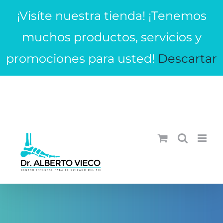
Saltar
¡Visíte nuestra tienda! ¡Tenemos
al
contenido
muchos productos, servicios y
promociones para usted!
Descartar
¡Llámanos! (605)3334943 - +573052256245
|
info@dralbertovieco.com
WhatsApp
Facebook
Instagram
YouTube
Correo
electrónico