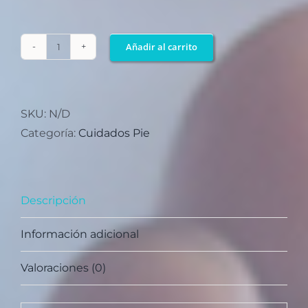
Añadir al carrito
Almohadilla
de
cuero
para
SKU:
N/D
antepie
Categoría:
Cuidados Pie
paq
x
2
Descripción
cantidad
Información adicional
Valoraciones (0)