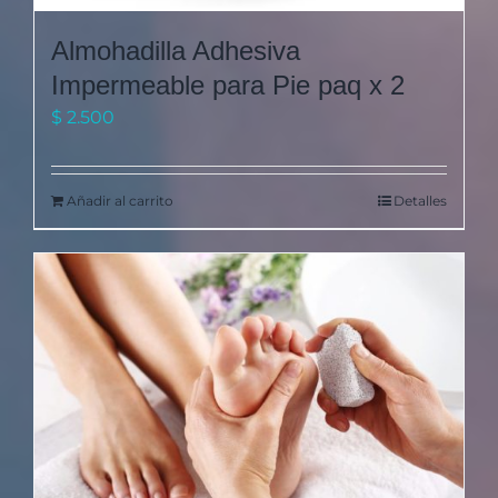
Almohadilla Adhesiva
Impermeable para Pie paq x 2
$
2.500
Añadir al carrito
Detalles