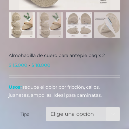
Almohadilla de cuero para antepie paq x 2
Rango
$
15.000
-
$
18.000
de
precios:
Usos:
reduce el dolor por fricción, callos,
desde
juanetes, ampollas. Ideal para caminatas.
$ 15.000
hasta
$ 18.000
Tipo
