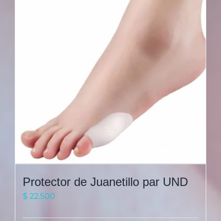
Protector de Juanetillo par UND
$
22.500