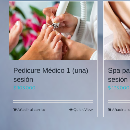
Pedicure Médico 1 (una)
Spa pa
sesión
sesión
$
103.000
$
135.000
Añadir al carrito
Quick View
Añadir al 