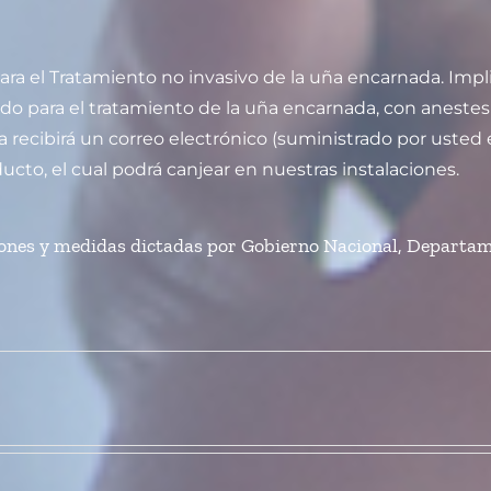
ra el Tratamiento no invasivo de la uña encarnada. Impli
do para el tratamiento de la uña encarnada, con anestesia
a recibirá un correo electrónico (suministrado por usted
ducto, el cual podrá canjear en nuestras instalaciones.
iones y medidas dictadas por Gobierno Nacional, Departame