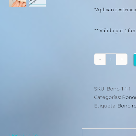
*Aplican restricc
** Válido por 1 (
Uña
encarnad
1
(un)
SKU:
Bono-1-1-1
Pie
Categorías:
Bonos
1
Etiqueta:
Bono r
(una)
sesión
cantidad
Descripción