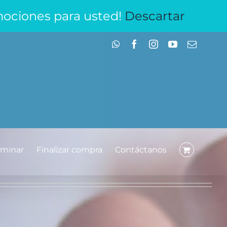
mociones para usted!
Descartar
WhatsApp
Facebook
Instagram
YouTube
Correo
electrón
aminar
Finalizar compra
Contáctanos