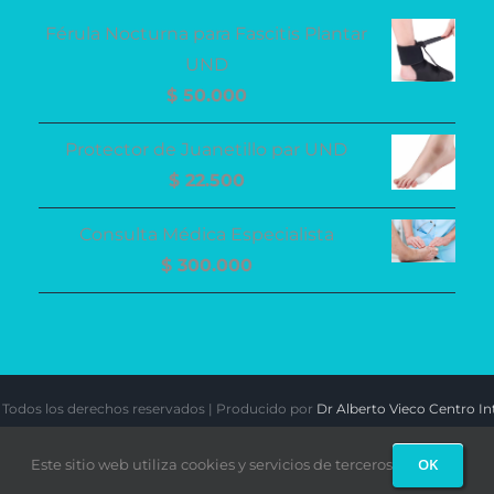
Férula Nocturna para Fascitis Plantar
UND
$
50.000
Protector de Juanetillo par UND
$
22.500
Consulta Médica Especialista
$
300.000
| Todos los derechos reservados | Producido por
Dr Alberto Vieco Centro Int
OK
Este sitio web utiliza cookies y servicios de terceros