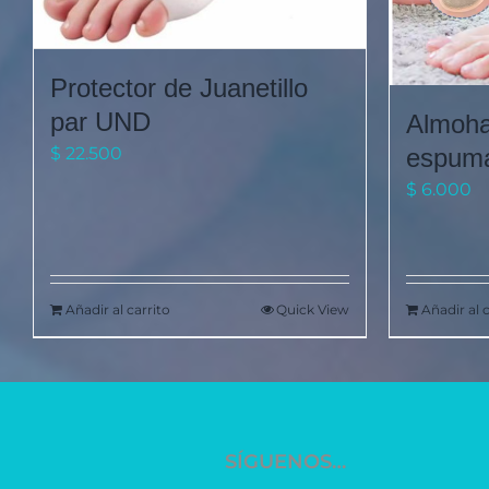
Protector de Juanetillo
par UND
Almoha
espuma
$
22.500
$
6.000
Añadir al carrito
Quick View
Añadir al 
SÍGUENOS…