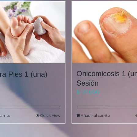
Onicomicosis 1 (u
ra Pies 1 (una)
Sesión
$
122.000
carrito
Quick View
Añadir al carrito