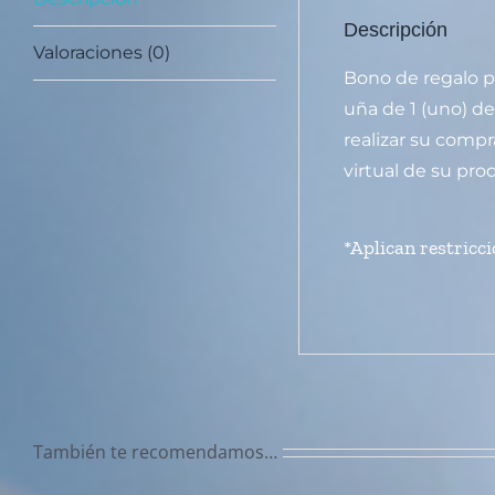
Descripción
Valoraciones (0)
Bono de regalo pa
uña de 1 (uno) de
realizar su compr
virtual de su pro
*Aplican restricc
También te recomendamos…