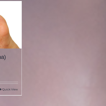
na)
Quick View