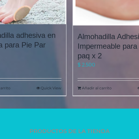
dilla adhesiva en
Almohadilla Adhes
 para Pie Par
Impermeable para
paq x 2
$
2.500
carrito
Quick View
Añadir al carrito
PRODUCTOS DE LA TIENDA