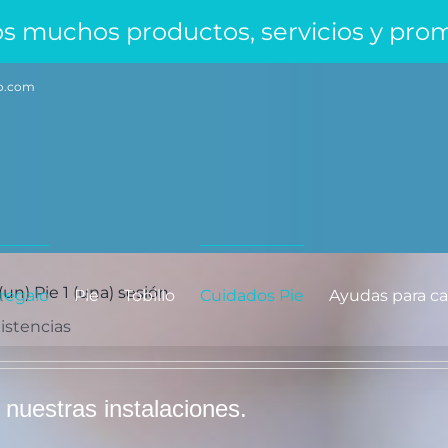
mos muchos productos, servicios y pro
co.com
un) Pie 1 (una) sesión
regalo
Pie
Tobillo
Cuidados Pie
Ayudas para c
istencias
 nuestras instalaciones.