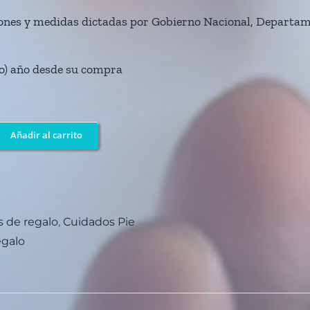
iones y medidas dictadas por Gobierno Nacional, Departame
uno) año desde su compra
Añadir al carrito
a
 de regalo
,
Cuidados Pie
egalo