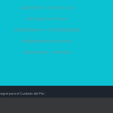
Calle 85 # 50 – 159 Cons. 413
Ed. Quantum Tower
(605)3334943 – (+57) 3052256245
info@dralbertovieco.com
Barranquilla – Colombia
egral para el Cuidado del Pie
|