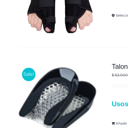
Selecc
Talon
Sale!
$
63.000
Usos
Añadir 