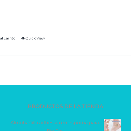
 válido para 1 (uno) par de plantillas se
 medidas y/o moldes en nuestras instalacio
as.
al carrito
Quick View
PRODUCTOS DE LA TIENDA
Almohadilla adhesiva en espuma para
Pie Par