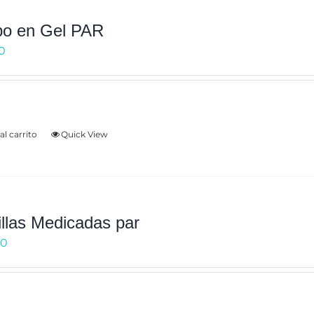
ibo en Gel PAR
0
para dedos en garra
al carrito
Quick View
illas Medicadas par
00