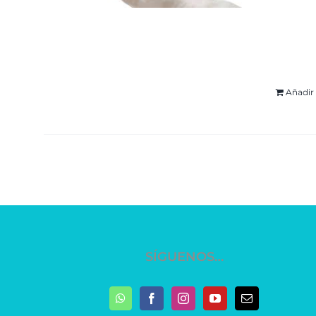
Cupón
tomar
mism
Añadir 
SÍGUENOS…