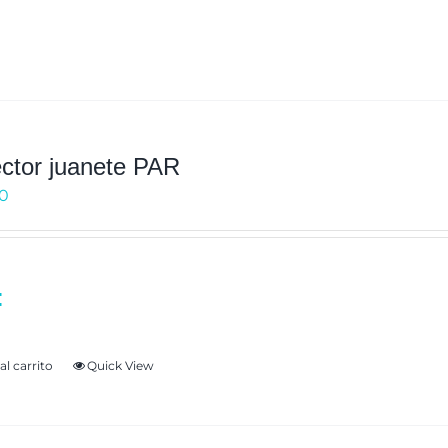
producto
ctor juanete PAR
00
:
alivio del dolor por fricción entre dedos,Al
al carrito
Quick View