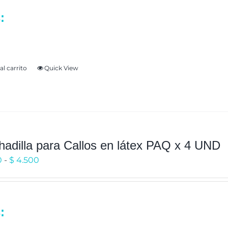
en
:
para lesiones o callos grandes en el pie,
la
rados
página
de
producto
al carrito
Quick View
adilla para Callos en látex PAQ x 4 UND
Rango
0
-
$
4.500
de
precios:
desde
:
reduce el dolor por callos, y ampollas
$ 4.000