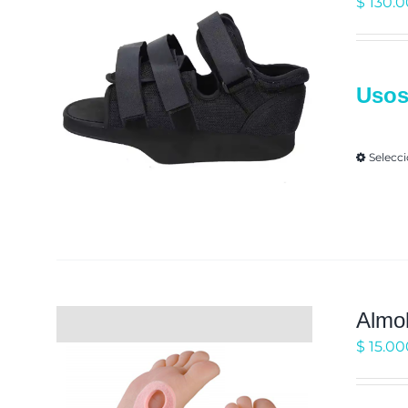
$
130.
Uso
Selecc
Almoh
$
15.00