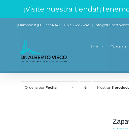
Saltar
¡Visíte nuestra tienda! ¡Tene
al
contenido
¡Llámanos! (605)3334943 - +573052256245
|
info@dralbertovie
Inicio
Tienda
Ordena por
Fecha
Mostrar
8 product
Zapa