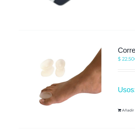
Corre
$
22.5
Usos
Añadir 