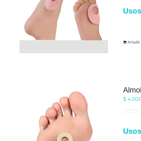
Usos
ulce
Añadir 
Almoh
$
4.00
Usos