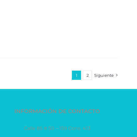
gún receta médica. **Es necesario
nes, para la fabricación de las
1
2
Siguiente
INFORMACIÓN DE CONTACTO
Calle 85 # 50 – 159 Cons. 413