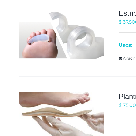
Estr
$
37.50
Usos:
Añadir 
Plant
$
75.0