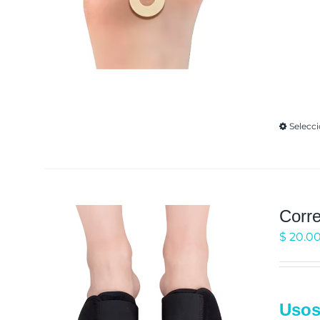
Funció
del za
que su
perman
no se 
Selecc
Corr
$
20.0
Usos